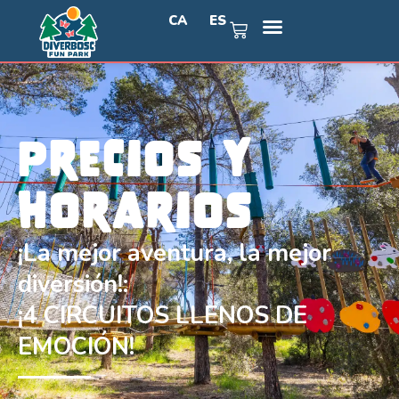
CA
ES
Precios y
horarios
¡La mejor aventura, la mejor
diversión!:
¡4 CIRCUITOS LLENOS DE
EMOCIÓN!