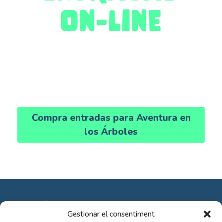
on-line
¡Ahorra colas y no te quedes sin
entradas!
Compra entradas para Aventura en
los Árboles
En Diverbosc, te esperan momentos
Gestionar el consentiment
emocionantes y experiencias inolvidables.