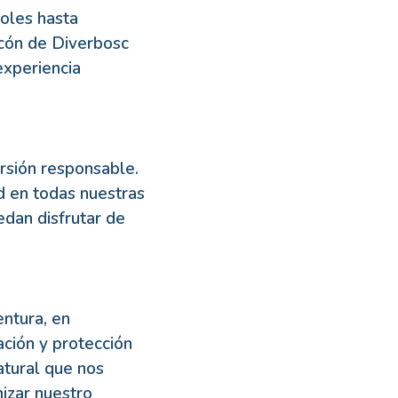
oles hasta
incón de Diverbosc
experiencia
rsión responsable.
d en todas nuestras
edan disfrutar de
entura, en
ción y protección
atural que nos
izar nuestro